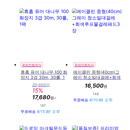
온라인최저가
온라인최저가
휴홈 퓨어 대나무 100 화
에이클린 중형(40cm)그
장지 3겹 30m, 30롤, 1
레이 청소밀대걸레+회색
팩
루프물걸레패드3장
20,800
원
16,500
원
판
15
%
매
148
만족도 : 92%
가
17,680
원~
무료배송
8/11(화) 도착
187
만족도 : 93%
무료배송
8/11(화) 도착