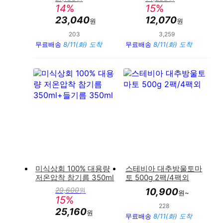
판
판
14
%
15
%
매
매
가
가
23,040
12,070
원
원
203
3,259
만족도 : 94%
만족도 : 94%
무료배송
8/11(화) 도착
무료배송
8/11(화) 도착
미식상회 100% 대용량
스테비아 대추방울토마
저온압착 참기름 350ml
토 500g 2팩/4팩외
+들기름 350ml
29,600
원
10,900
원~
판
15
%
매
228
만족도 : 90%
가
25,160
원
무료배송
8/11(화) 도착