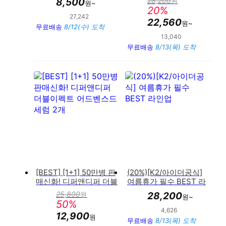
28,200
8,500
원
원~
판
이/팬츠 외 인기상품
20
%
매
27,242
만족도 : 92%
가
22,560
원~
무료배송
8/12(수) 도착
13,040
만족도 : 91%
무료배송
8/13(목) 도착
[BEST] [1+1] 50만병 판
(20%)[K2/아이더공식]
매신화! 디퍼앤디퍼 더블
여름휴가 필수 BEST 라
이펙트 어드벤스드 세럼
인업
25,800
원
28,200
원~
판
2개
50
%
매
4,626
만족도 : 91%
가
12,900
원
무료배송
8/13(목) 도착