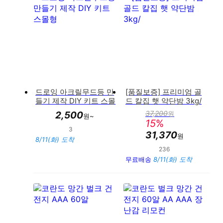
드로잉 아크릴무드등 만
[품질보증] 프리미엄 골
들기 제작 DIY 키트 스몰
드 칼집 햇 약단밤 3kg/
형
37,200
2,500
원
원~
판
15
%
매
3
만족도 : 100%
가
31,370
원
8/11(화) 도착
236
만족도 : 93%
무료배송
8/11(화) 도착