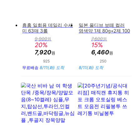
휴홈 일회용 데일리 수세
밀본 올디브 보떼 컬러
미 63매 3롤
염색약 1제 80g+2제 100
ml(산화제포함)
9,900
7,600
원
원
판
판
20
%
15
%
매
매
가
가
7,920
6,460
원
원
925
250
만족도 : 92%
만족도 : 96%
무료배송
8/11(화) 도착
8/11(화) 도착