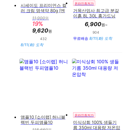
온라인최저가
시세이도 프리미언스 컬
러 크림 염색약 80g [엔
거목산업사 최고급 분갈
리치라인/새치커버염색]
이흙 8L 30L 홈가드닝
11,900
원
판
원예범용 끝판왕 화분 원
19
%
6,900
매
원~
예배양토
가
9,620
원
904
만족도 : 93%
무료배송
8/11(화) 도착
432
만족도 : 95%
8/11(화) 도착
온라인최저가
앰플10 [소이랩] 허니블
랙빈 두피앰플10
미식상회 100% 생들기
름 350ml 대용량 저온압
118,660
원