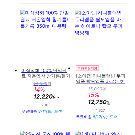
온라인최저가
미식상회 100% 단일원
료 저온압착 참기름/들기
[소이랩]허니블랙빈 두피
름 350ml 대용량
앰플 탈모앰플 바르는 헤
14,370
원
판
어토닉 탈모 두피영양제
14
%
15,000
원
매
판
15
%
가
12,220
매
원~
가
12,750
원
738
만족도 : 95%
1,627
만족도 : 90%
무료배송
8/11(화) 도착
무료배송
8/12(수) 도착