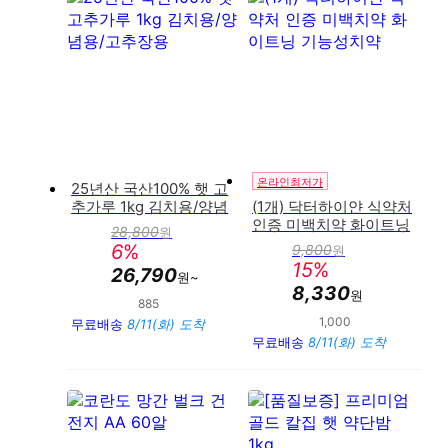
온라인최저가
25년산 국산100% 햇 고
추가루 1kg 김치용/양념
(1개) 닥터하이얀 식약처
용/고추장용
인증 미백치약 화이트닝
28,800
원
판
기능성치약
6
%
9,800
원
매
판
15
%
가
26,790
매
원~
가
8,330
원
885
만족도 : 92%
1,000
만족도 : 90%
무료배송
8/11(화) 도착
무료배송
8/11(화) 도착