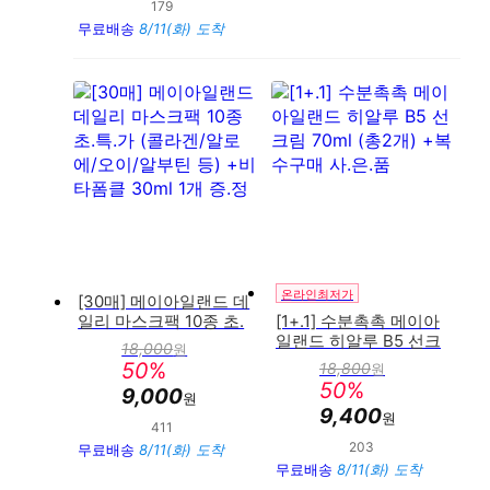
179
만족도 : 94%
무료배송
8/11(화) 도착
온라인최저가
[30매] 메이아일랜드 데
일리 마스크팩 10종 초.
[1+.1] 수분촉촉 메이아
특.가 (콜라겐/알로에/오
일랜드 히알루 B5 선크
18,000
원
판
이/알부틴 등) +비타폼클
림 70ml (총2개) +복수
50
%
18,800
원
매
판
30ml 1개 증.정
구매 사.은.품
50
%
가
9,000
매
원
가
9,400
원
411
만족도 : 93%
203
만족도 : 89%
무료배송
8/11(화) 도착
무료배송
8/11(화) 도착