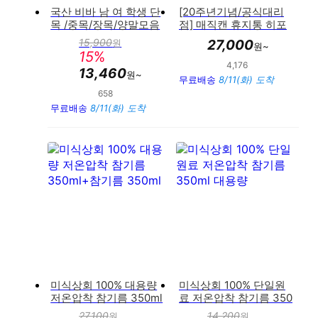
국산 비바 남 여 학생 단
[20주년기념/공식대리
목 /중목/장목/양말모음
점] 매직캔 휴지통 히포
(8~10켤레) 심플,무지,탑
크롬 오토실링 베스트 모
15,900
원
27,000
원~
판
삼선,투라인,인컬러,밴드
음전 리필봉투 쓰레기통
15
%
매
골,바닥링글,뉴심플 ,투
비닐봉투
4,176
만족도 : 94%
가
13,460
골지 장목양말
원~
무료배송
8/11(화) 도착
658
만족도 : 94%
무료배송
8/11(화) 도착
미식상회 100% 대용량
미식상회 100% 단일원
저온압착 참기름 350ml
료 저온압착 참기름 350
+참기름 350ml
ml 대용량
27,100
14,200
원
원