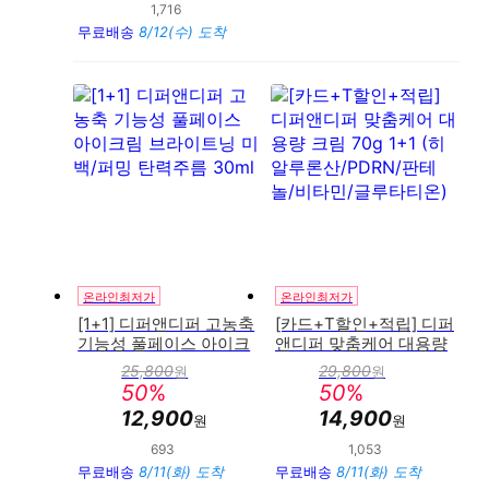
1,716
만족도 : 90%
무료배송
8/12(수) 도착
온라인최저가
온라인최저가
[1+1] 디퍼앤디퍼 고농축
[카드+T할인+적립] 디퍼
기능성 풀페이스 아이크
앤디퍼 맞춤케어 대용량
림 브라이트닝 미백/퍼밍
크림 70g 1+1 (히알루론
25,800
29,800
원
원
판
판
탄력주름 30ml
산/PDRN/판테놀/비타
50
%
50
%
매
매
민/글루타티온)
가
가
12,900
14,900
원
원
693
1,053
만족도 : 90%
만족도 : 91%
무료배송
8/11(화) 도착
무료배송
8/11(화) 도착