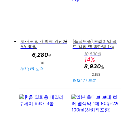
코란도 망간 벌크 건전지
[품질보증] 프리미엄 골
AA 60알
드 칼집 햇 약단밤 1kg
10,500
6,280
원
원
판
14
%
매
30
만족도 : 96%
가
8,930
원
8/11(화) 도착
2,158
만족도 : 92%
8/12(수) 도착