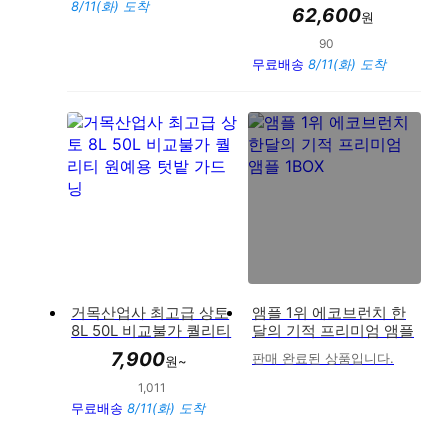
8/11(화) 도착
가
62,600
원
90
만족도 : 93%
무료배송
8/11(화) 도착
거목산업사 최고급 상토
앰플 1위 에코브런치 한
8L 50L 비교불가 퀄리티
달의 기적 프리미엄 앰플
원예용 텃밭 가드닝
1BOX
7,900
판매 완료된 상품입니다.
원~
1,011
만족도 : 93%
무료배송
8/11(화) 도착