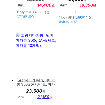
14,400
19,350
원
원
쿠폰가
쿠폰가
4
11pay 최대
1,450P
적립
만족도 : 90%
8/8(토) 도착
11pay 최대
1,890P
적립
8/8(토) 도착
[꼬랑지마카롱] 윗미마카
롱 300g (A+B세트, 마카
롱 10개입)
23,500
원
21,150
원
쿠폰가
1
만족도 : 100%