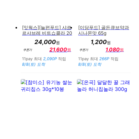
[잇웍스][늘편푸드] 샤르
[이당푸드] 골든큐브약과
르샤브레 비트쇼콜라 20
시나몬맛 65g
0g(20g*10개입)
24,000
1,200
원
원
21,600
1,080
원
원
쿠폰가
쿠폰가
11pay 최대
2,090P
적립
11pay 최대
266P
적립
8/8(토) 도착
8/8(토) 도착