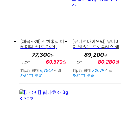
[태극사계] 진한홍삼 더
[유니크바이오텍] 유니비
레이디 30포 (1set)
이 맛있는 프로폴리스 젤
리 20g*15포 3박스
77,300
89,200
원
원
69,570
80,280
원
원
쿠폰가
쿠폰가
11pay 최대
6,354P
적립
11pay 최대
7,306P
적립
8/8(토) 도착
8/8(토) 도착