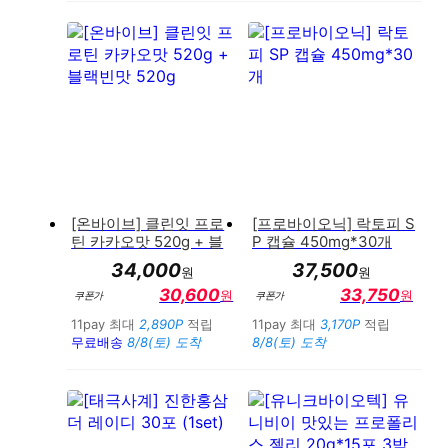
[온바이브] 클린잇 프로
[프로바이오닉] 락토피 S
틴 카카오맛 520g + 블
P 캡슐 450mg*30개
랙빈맛 520g
34,000
37,500
원
원
30,600
33,750
원
원
쿠폰가
쿠폰가
11pay 최대
2,890P
적립
11pay 최대
3,170P
적립
무료배송
8/8(토) 도착
8/8(토) 도착