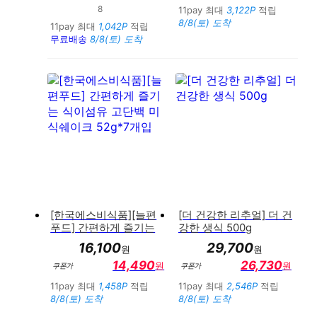
8
만족도 : 85%
11pay 최대
3,122P
적립
8/8(토) 도착
11pay 최대
1,042P
적립
무료배송
8/8(토) 도착
[한국에스비식품][늘편
[더 건강한 리추얼] 더 건
푸드] 간편하게 즐기는
강한 생식 500g
식이섬유 고단백 미식쉐
16,100
29,700
원
원
이크 52g*7개입
14,490
26,730
원
원
쿠폰가
쿠폰가
11pay 최대
1,458P
적립
11pay 최대
2,546P
적립
8/8(토) 도착
8/8(토) 도착