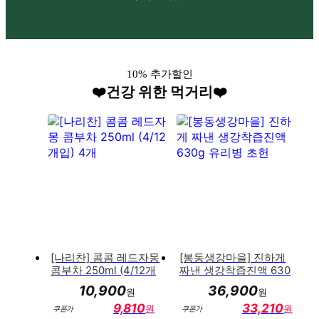
용
보
기
10% 추가할인
❤️건강 위한 먹거리❤️
[나리찬] 콤콤 레드자몽
[봉동생강마을] 진하게
콤부차 250ml (4/12개
짜낸 생강착즙진액 630
입) 4개
g 유리병 초헌
10,900
36,900
원
원
9,810
33,210
원
원
쿠폰가
쿠폰가