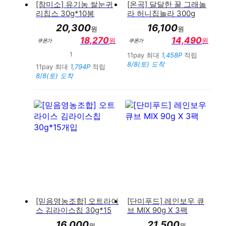
[참미소] 유기농 쌀눈귀
[온곡] 달달한 꿀 그래놀
리칩스 30g*10봉
라 허니칩놀라 300g
20,300
16,100
원
원
18,270
14,490
원
원
쿠폰가
쿠폰가
1
만족도 : 100%
11pay 최대
1,458P
적립
8/8(토) 도착
11pay 최대
1,794P
적립
8/8(토) 도착
[믿음영농조합] 오트라이
[단미푸드] 레인보우 큐
스 김라이스칩 30g*15
브 MIX 90g X 3팩
개입
16,000
21,500
원
원