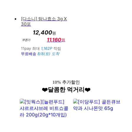
[다소니] 탐나효소 3g X
30포
12,400
원
11,160
원
쿠폰가
11pay 최대
1,162P
적립
무료배송
8/8(토) 도착
10% 추가할인
❤️달콤한 먹거리❤️