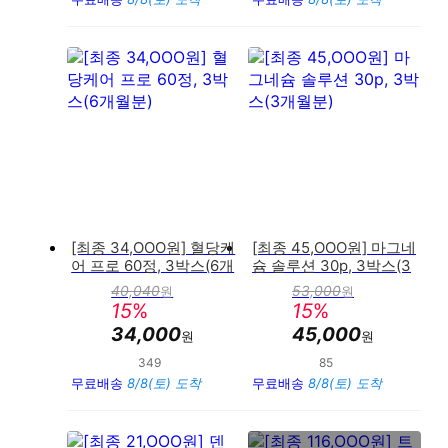
[최종 34,OOO원] 혈당케
[최종 45,OOO원] 마그네
어 프로 60정, 3박스(6개
슘 솔루션 30p, 3박스(3
월분)
개월분)
40,040
53,000
원
원
판
판
15
%
15
%
매
매
가
가
34,000
45,000
원
원
349
85
만족도 : 92%
만족도 : 96%
무료배송
8/8(토) 도착
무료배송
8/8(토) 도착