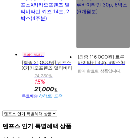
온라인최저가
[최종 116,OOO원] 트루
[최종 21,OOO원] 덴프스
바이타민 30p, 6박스(6
X카카오프렌즈 멀티비타
개월분)
판매 완료된 상품입니다.
민 키즈 14포, 2박스(4주
24,730
원
판
분)
15
%
매
가
21,000
원
무료배송
8/8(토) 도착
덴프스 인기 특별혜택 상품