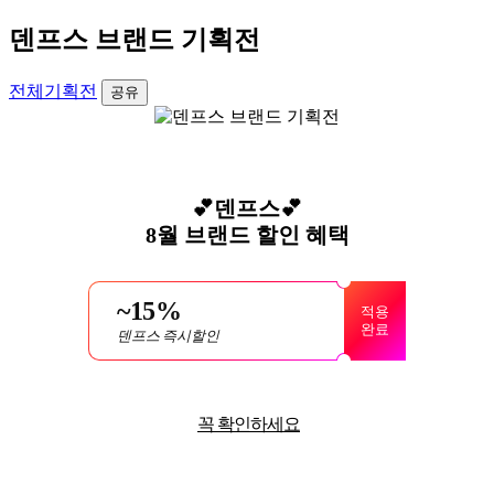
덴프스 브랜드 기획전
전체기획전
공유
💕덴프스💕
8월 브랜드 할인 혜택
~15%
적용
완료
덴프스 즉시할인
내
꼭 확인하세요
용
보
기