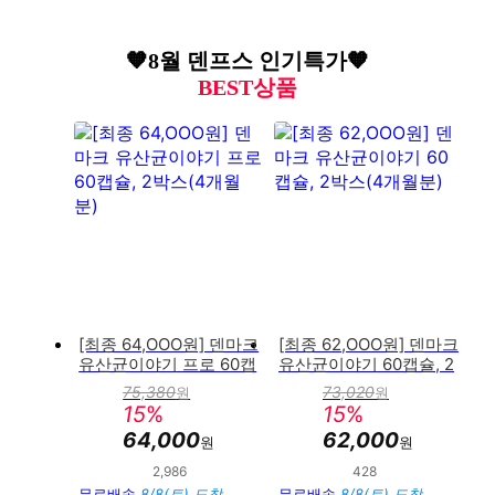
🧡8월 덴프스 인기특가🧡
BEST상품
[최종 64,OOO원] 덴마크
[최종 62,OOO원] 덴마크
유산균이야기 프로 60캡
유산균이야기 60캡슐, 2
슐, 2박스(4개월분)
박스(4개월분)
75,380
73,020
원
원
판
판
15
%
15
%
매
매
가
가
64,000
62,000
원
원
2,986
428
만족도 : 95%
만족도 : 94%
무료배송
8/8(토) 도착
무료배송
8/8(토) 도착